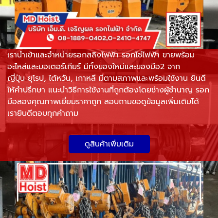
เรานำเข้าและจำหน่ายรอกสลิงไฟฟ้า รอกโซ่ไฟฟ้า ขายพร้อม
อะไหล่และมอเตอร์เกียร์ มีทั้งของใหม่และของมือ2 จาก
ญี่ปุ่น ยุโรป, ไต้หวัน, เกาหลี มีตามสภาพและพร้อมใช้งาน ยินดี
ให้คำปรึกษา แนะนำวิธีการใช้งานที่ถูกต้องโดยช่างผู้ชำนาญ รอก
มือสองคุณภาพเยี่ยมราคาถูก สอบถามขอดูข้อมูลเพิ่มเติมได้
เรายินดีตอบทุกคำถาม
ดูสินค้าเพิ่มเติม